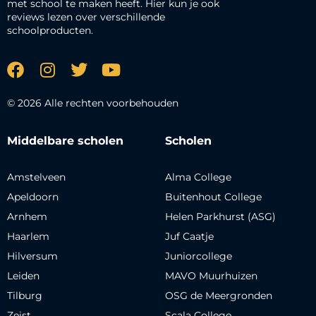
met school te maken heeft. Hier kun je ook
reviews lezen over verschillende
schoolproducten.
© 2026 Alle rechten voorbehouden
Middelbare scholen
Scholen
Amstelveen
Alma College
Apeldoorn
Buitenhout College
Arnhem
Helen Parkhurst (ASG)
Haarlem
Juf Caatje
Hilversum
Juniorcollege
Leiden
MAVO Muurhuizen
Tilburg
OSG de Meergronden
Zeist
Scala College