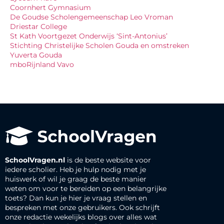
Coornhert Gymnasium
De Goudse Scholengemeenschap Leo Vroman
Driestar College
St Kath Voortgezet Onderwijs ‘Sint-Antonius’
Stichting Christelijke Scholen Gouda en omstreken
Yuverta Gouda
mboRijnland Vavo
SchoolVragen.nl
is de beste website voor
iedere scholier. Heb je hulp nodig met je
huiswerk of wil je graag de beste manier
weten om voor te bereiden op een belangrijke
toets? Dan kun je hier je vraag stellen en
bespreken met onze gebruikers. Ook schrijft
onze redactie wekelijks blogs over alles wat