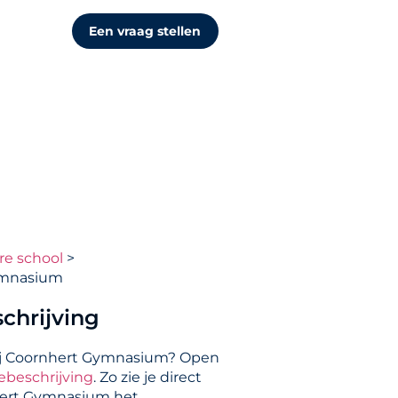
Een vraag stellen
re school
ymnasium
chrijving
ij Coornhert Gymnasium? Open
ebeschrijving
. Zo zie je direct
hert Gymnasium het