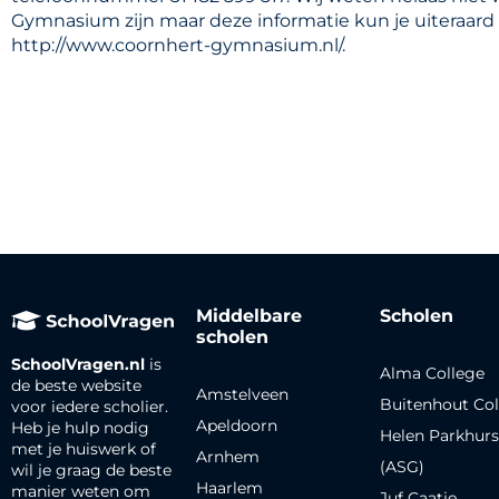
Gymnasium zijn maar deze informatie kun je uiteraar
http://www.coornhert-gymnasium.nl/.
Middelbare
Scholen
scholen
SchoolVragen.nl
is
Alma College
de beste website
Amstelveen
Buitenhout Col
voor iedere scholier.
Apeldoorn
Heb je hulp nodig
Helen Parkhurs
met je huiswerk of
Arnhem
(ASG)
wil je graag de beste
Haarlem
manier weten om
Juf Caatje