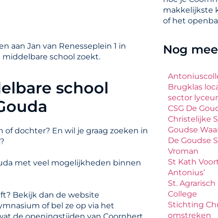
makkelijkste 
of het openba
n aan Jan van Renesseplein 1 in
Nog meer
n middelbare school zoekt.
Antoniuscol
elbare school
Brugklas loc
sector lyce
 Gouda
CSG De Gou
Christelijk
Goudse Waa
 of dochter? En wil je graag zoeken in
De Goudse 
a?
Vroman
St Kath Voor
ouda met veel mogelijkheden binnen
Antonius’
St. Agrarisc
College
t? Bekijk dan de website
Stichting Ch
mnasium of bel ze op via het
omstreken
 wat de openingstijden van Coornhert