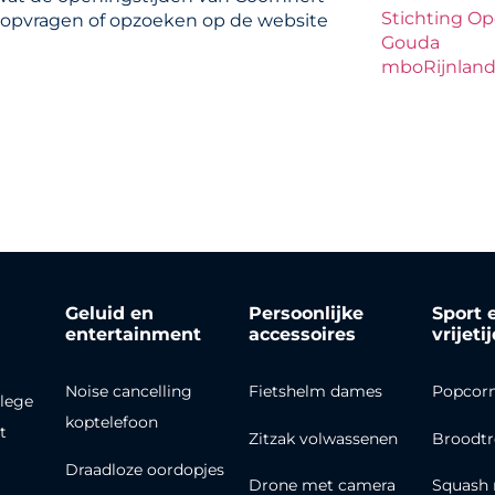
Stichting O
d opvragen of opzoeken op de website
Gouda
mboRijnland
Geluid en
Persoonlijke
Sport 
entertainment
accessoires
vrijeti
Noise cancelling
Fietshelm dames
Popcor
lege
koptelefoon
t
Zitzak volwassenen
Broodt
Draadloze oordopjes
Drone met camera
Squash 