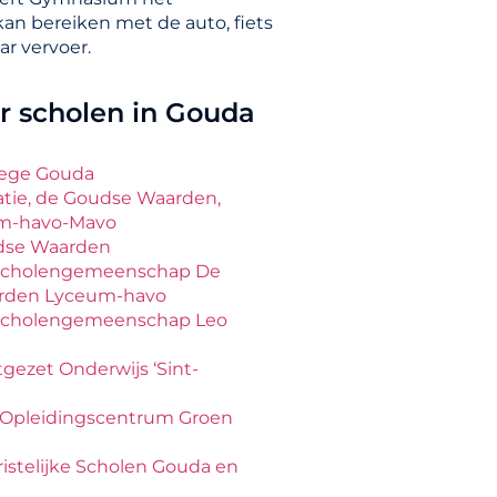
kan bereiken met de auto, fiets
ar vervoer.
 scholen in Gouda
lege Gouda
atie, de Goudse Waarden,
um-havo-Mavo
dse Waarden
e Scholengemeenschap De
rden Lyceum-havo
Scholengemeenschap Leo
tgezet Onderwijs ‘Sint-
h Opleidingscentrum Groen
ristelijke Scholen Gouda en