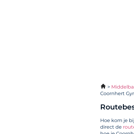
Middelba
Coornhert G
Routebes
Hoe kom je b
direct de
rout
hoe je Coorn