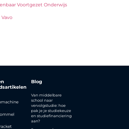
penbaar Voortgezet Onderwijs
 Vavo
en
Blog
jdsartikelen
Van middelbare
school naar
nmachine
vervolgstudie: hoe
pak je je studiekeuze
rommel
en studiefinanciering
aan?
racket