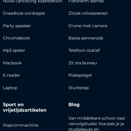
Noise cancelling koptelefoon
Fietshelm dames
Draadloze oordopjes
Zitzak volwassenen
Party speaker
Drone met camera
Chromebook
Beste pennenzak
Mp3 speler
Telefoon statief
Macbook
Zit sta bureau
E-reader
Plakspiegel
Laptop
Stuntstep
Sport en
Blog
vrijetijdsartikelen
Van middelbare school naar
vervolgstudie: hoe pak je je
Popcornmachine
studiekeuze en