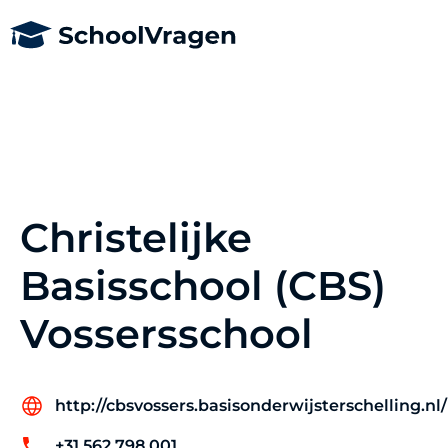
Christelijke
Basisschool (CBS)
Vossersschool
http://cbsvossers.basisonderwijsterschelling.nl/
+31 562 798 001