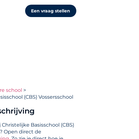
Een vraag stellen
re school
asisschool (CBS) Vossersschool
chrijving
 Christelijke Basisschool (CBS)
? Open direct de
ving
. Zo zie je direct hoe je