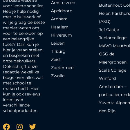
de beste website
Amstelveen
Buitenhout Col
voor iedere scholier.
Apeldoorn
Heb je hulp nodig
Helen Parkhurs
met je huiswerk of
Arnhem
(ASG)
wil je graag de beste
Haarlem
manier weten om
Juf Caatje
voor te bereiden op
Hilversum
Juniorcollege
een belangrijke
Leiden
toets? Dan kun je
MAVO Muurhui
hier je vraag stellen
Tilburg
OSG de
en bespreken met
Zeist
onze gebruikers.
Meergronden
Ook schrijft onze
Zoetermeer
Scala College
redactie wekelijks
Zwolle
blogs over alles wat
Winford
met school te
Amsterdam –
maken heeft. Hier
kun je ook reviews
particulier ond
lezen over
Yuverta Alphen
verschillende
schoolproducten.
den Rijn