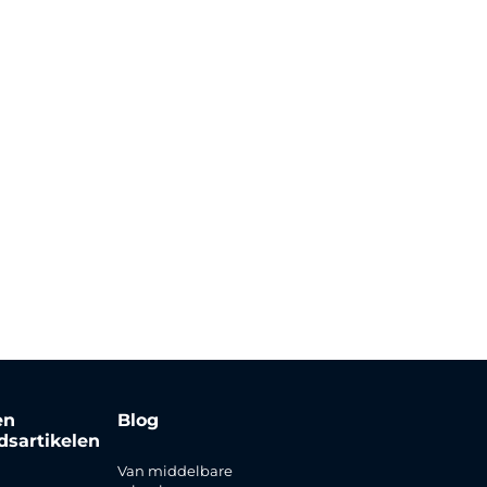
en
Blog
jdsartikelen
Van middelbare