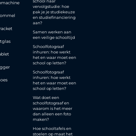
school naar
nmachine
vervolgstudie: hoe
pak je je studiekeuze
rommel
en studiefinanciering
aan?
racket
Samen werken aan
een veilige schooltijd
tglas
Schoolfotograaf
inhuren: hoe werkt
ablet
het en waar moet een
school op letten?
gger
Schoolfotograaf
inhuren: hoe werkt
oes
het en waar moet een
school op letten?
Wat doet een
schoolfotograaf en
waarom is het meer
dan alleen een foto
maken?
Hoe schooltafels en
stoelen op maat het