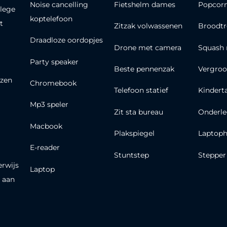
Noise cancelling
Fietshelm dames
Popcor
lege
koptelefoon
t
Zitzak volwassenen
Broodt
Draadloze oordopjes
Drone met camera
Squash 
Party speaker
Beste pennenzak
Vergroo
zen
Chromebook
Telefoon statief
Kindert
Mp3 speler
Zit sta bureau
Onderle
Macbook
Plakspiegel
Laptoph
E-reader
Stuntstep
Stepper
erwijs
Laptop
 aan