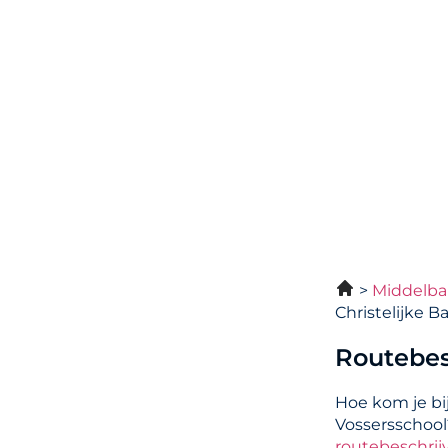
Middelba
Christelijke B
Routebes
Hoe kom je bij
Vossersschool
routebeschrij