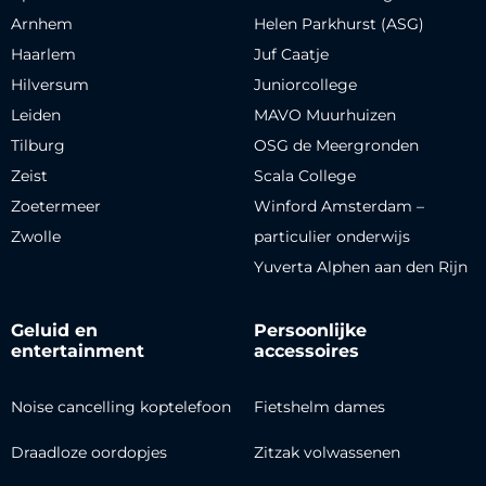
Arnhem
Helen Parkhurst (ASG)
Haarlem
Juf Caatje
Hilversum
Juniorcollege
Leiden
MAVO Muurhuizen
Tilburg
OSG de Meergronden
Zeist
Scala College
Zoetermeer
Winford Amsterdam –
Zwolle
particulier onderwijs
Yuverta Alphen aan den Rijn
Geluid en
Persoonlijke
entertainment
accessoires
Noise cancelling koptelefoon
Fietshelm dames
Draadloze oordopjes
Zitzak volwassenen