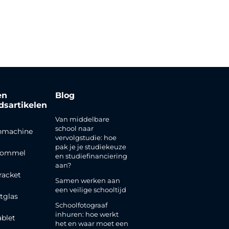
en
Blog
jdsartikelen
Van middelbare
school naar
nmachine
vervolgstudie: hoe
pak je je studiekeuze
rommel
en studiefinanciering
aan?
racket
Samen werken aan
een veilige schooltijd
tglas
Schoolfotograaf
inhuren: hoe werkt
ablet
het en waar moet een