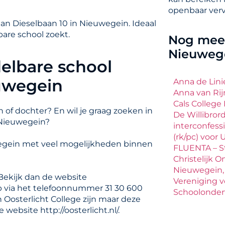
openbaar verv
aan Dieselbaan 10 in Nieuwegein. Ideaal
are school zoekt.
Nog meer
Nieuweg
elbare school
euwegein
Anna de Lini
Anna van Rij
Cals Colleg
 of dochter? En wil je graag zoeken in
De Willibrord
 Nieuwegein?
interconfess
(rk/pc) voor
uwegein met veel mogelijkheden binnen
FLUENTA – St
Christelijk O
Nieuwegein, 
 Bekijk dan de website
Vereniging vo
e op via het telefoonnummer 31 30 600
Schoolonder
 Oosterlicht College zijn maar deze
website http://oosterlicht.nl/.