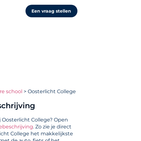
Een vraag stellen
re school
Oosterlicht College
chrijving
j Oosterlicht College? Open
ebeschrijving
. Zo zie je direct
icht College het makkelijkste
et de auto, fiets of het