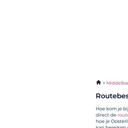
Middelba
Routebes
Hoe kom je bi
direct de
rout
hoe je Oosterl
kan bereiken m