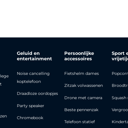
Geluid en
Persoonlijke
Sport 
entertainment
accessoires
vrijeti
Noise cancelling
Fietshelm dames
Popcor
lege
koptelefoon
t
Zitzak volwassenen
Broodt
Draadloze oordopjes
Drone met camera
Squash 
Party speaker
Beste pennenzak
Vergroo
zen
Chromebook
Telefoon statief
Kindert