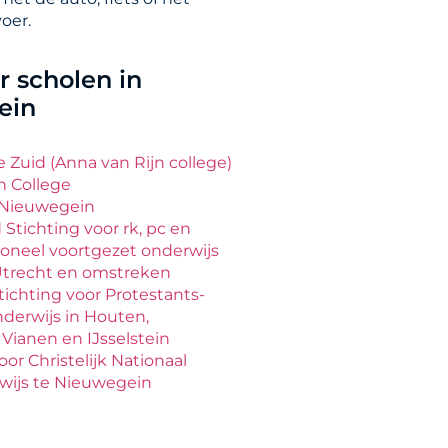
oer.
 scholen in
ein
e Zuid (Anna van Rijn college)
n College
e Nieuwegein
 Stichting voor rk, pc en
ioneel voortgezet onderwijs
 Utrecht en omstreken
ichting voor Protestants-
nderwijs in Houten,
Vianen en IJsselstein
or Christelijk Nationaal
wijs te Nieuwegein