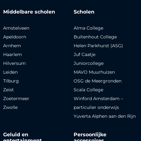
Middelbare scholen
Scholen
Amstelveen
Alma College
Apeldoorn
Buitenhout College
Arnhem
Helen Parkhurst (ASG)
Haarlem
Juf Caatje
Hilversum
Juniorcollege
Leiden
MAVO Muurhuizen
Tilburg
OSG de Meergronden
Zeist
Scala College
Zoetermeer
Winford Amsterdam –
Zwolle
particulier onderwijs
Yuverta Alphen aan den Rijn
Geluid en
Persoonlijke
entertainment
accessoires