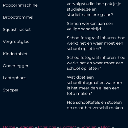
vervolgstudie: hoe pak je je
Popcornmachine
studiekeuze en
studiefinanciering aan?
Broodtrommel
Samen werken aan een
veilige schooltijd
Squash racket
Schoolfotograaf inhuren: hoe
Vergrootglas
werkt het en waar moet een
school op letten?
Kindertablet
Schoolfotograaf inhuren: hoe
werkt het en waar moet een
Onderlegger
school op letten?
Wat doet een
Laptophoes
schoolfotograaf en waarom
is het meer dan alleen een
Stepper
foto maken?
Hoe schooltafels en stoelen
op maat het verschil maken
Home
–
Vragen
–
Over ons
–
Contact
–
Scholen
–
Blog
–