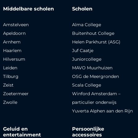
Middelbare scholen
Scholen
Amstelveen
Alma College
Apeldoorn
Buitenhout College
Arnhem
Helen Parkhurst (ASG)
Haarlem
Juf Caatje
Hilversum
Juniorcollege
Leiden
MAVO Muurhuizen
Tilburg
OSG de Meergronden
Zeist
Scala College
Zoetermeer
Winford Amsterdam –
Zwolle
particulier onderwijs
Yuverta Alphen aan den Rijn
Geluid en
Persoonlijke
entertainment
accessoires