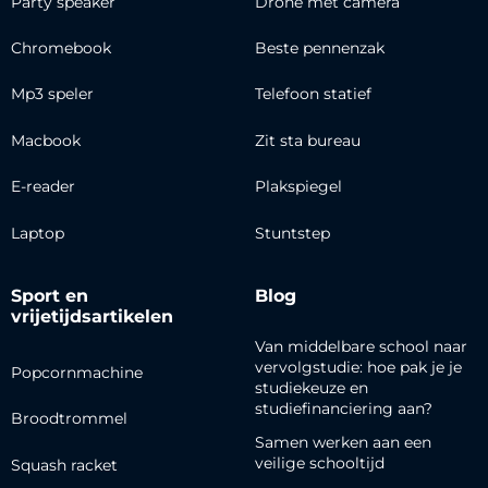
Party speaker
Drone met camera
Chromebook
Beste pennenzak
Mp3 speler
Telefoon statief
Macbook
Zit sta bureau
E-reader
Plakspiegel
Laptop
Stuntstep
Sport en
Blog
vrijetijdsartikelen
Van middelbare school naar
vervolgstudie: hoe pak je je
Popcornmachine
studiekeuze en
studiefinanciering aan?
Broodtrommel
Samen werken aan een
veilige schooltijd
Squash racket