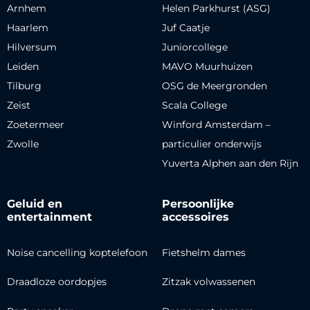
Arnhem
Helen Parkhurst (ASG)
Haarlem
Juf Caatje
Hilversum
Juniorcollege
Leiden
MAVO Muurhuizen
Tilburg
OSG de Meergronden
Zeist
Scala College
Zoetermeer
Winford Amsterdam –
Zwolle
particulier onderwijs
Yuverta Alphen aan den Rijn
Geluid en
Persoonlijke
entertainment
accessoires
Noise cancelling koptelefoon
Fietshelm dames
Draadloze oordopjes
Zitzak volwassenen