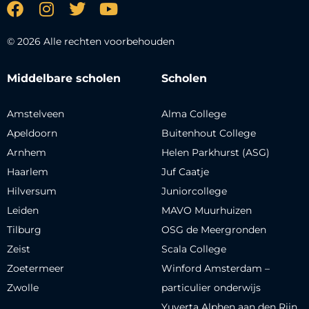
© 2026 Alle rechten voorbehouden
Middelbare scholen
Scholen
Amstelveen
Alma College
Apeldoorn
Buitenhout College
Arnhem
Helen Parkhurst (ASG)
Haarlem
Juf Caatje
Hilversum
Juniorcollege
Leiden
MAVO Muurhuizen
Tilburg
OSG de Meergronden
Zeist
Scala College
Zoetermeer
Winford Amsterdam –
Zwolle
particulier onderwijs
Yuverta Alphen aan den Rijn