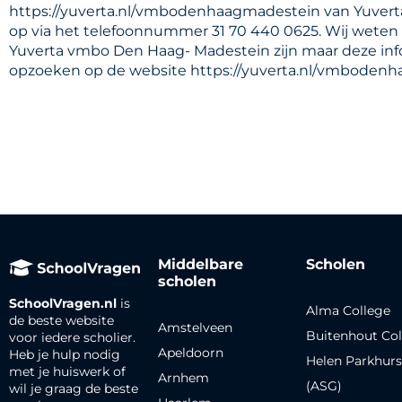
https://yuverta.nl/vmbodenhaagmadestein van Yuvert
op via het telefoonnummer 31 70 440 0625. Wij weten 
Yuverta vmbo Den Haag- Madestein zijn maar deze info
opzoeken op de website https://yuverta.nl/vmboden
Middelbare
Scholen
scholen
SchoolVragen.nl
is
Alma College
de beste website
Amstelveen
Buitenhout Col
voor iedere scholier.
Apeldoorn
Heb je hulp nodig
Helen Parkhurs
met je huiswerk of
Arnhem
(ASG)
wil je graag de beste