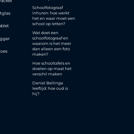
racket
Schoolfotograaf
inhuren: hoe werkt
tglas
het en waar moet een
school op letten?
ablet
Wat doet een
schoolfotograaf en
gger
waarom is het meer
dan alleen een foto
oes
maken?
Hoe schooltafels en
stoelen op maat het
verschil maken
Daniel Bellinga
leeftijd: hoe oud is
hij?