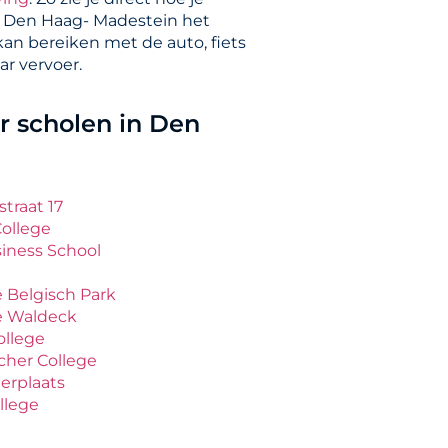
 Den Haag- Madestein het
kan bereiken met de auto, fiets
ar vervoer.
 scholen in Den
straat 17
College
iness School
e Belgisch Park
ge Waldeck
ollege
cher College
erplaats
llege