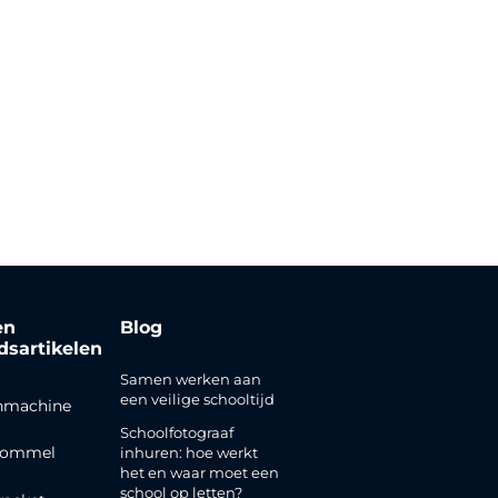
en
Blog
jdsartikelen
Samen werken aan
een veilige schooltijd
nmachine
Schoolfotograaf
rommel
inhuren: hoe werkt
het en waar moet een
school op letten?