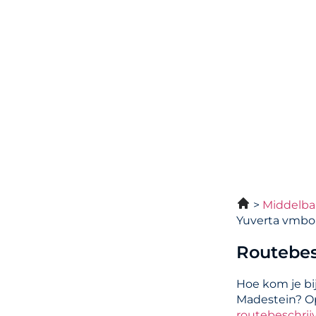
Middelba
Yuverta vmbo
Routebes
Hoe kom je b
Madestein? O
routebeschrij