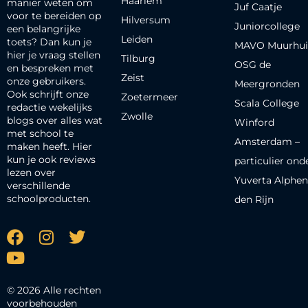
Haarlem
manier weten om
Juf Caatje
voor te bereiden op
Hilversum
Juniorcollege
een belangrijke
Leiden
toets? Dan kun je
MAVO Muurhui
hier je vraag stellen
Tilburg
OSG de
en bespreken met
Zeist
onze gebruikers.
Meergronden
Ook schrijft onze
Zoetermeer
Scala College
redactie wekelijks
Zwolle
blogs over alles wat
Winford
met school te
Amsterdam –
maken heeft. Hier
kun je ook reviews
particulier ond
lezen over
Yuverta Alphen
verschillende
schoolproducten.
den Rijn
© 2026 Alle rechten
voorbehouden