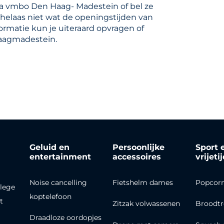
a vmbo Den Haag- Madestein of bel ze
helaas niet wat de openingstijden van
rmatie kun je uiteraard opvragen of
haagmadestein.
Geluid en
Persoonlijke
Sport 
entertainment
accessoires
vrijeti
Noise cancelling
Fietshelm dames
Popcor
lege
koptelefoon
t
Zitzak volwassenen
Broodt
Draadloze oordopjes