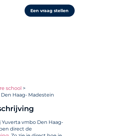
Een vraag stellen
re school
 Den Haag- Madestein
chrijving
ij Yuverta vmbo Den Haag-
pen direct de
ving
. Zo zie je direct hoe je