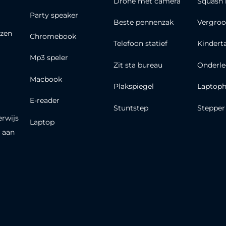
Drone met camera
Squash 
Party speaker
Beste pennenzak
Vergroo
zen
Chromebook
Telefoon statief
Kindert
Mp3 speler
Zit sta bureau
Onderle
Macbook
Plakspiegel
Laptoph
E-reader
Stuntstep
Stepper
erwijs
Laptop
 aan