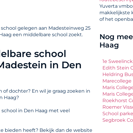
Yuverta vmbo
makkelijkste 
of het openba
 school gelegen aan Madesteinweg 25
n Haag een middelbare school zoekt.
Nog meer
Haag
elbare school
1e Sweelinck
Madestein in Den
Edith Stein 
Heldring Bus
Marecollege
Maris Colleg
 of dochter? En wil je graag zoeken in
Maris Colle
en Haag?
Roekhorst C
Roemer Viss
 school in Den Haag met veel
School parke
Segbroek Co
e bieden heeft? Bekijk dan de website