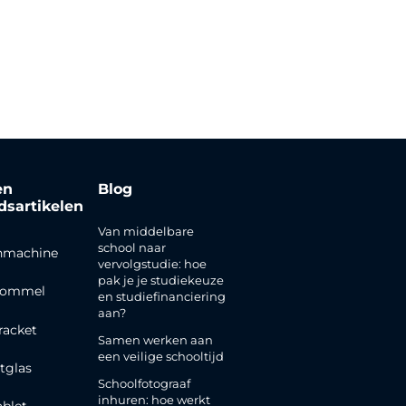
en
Blog
jdsartikelen
Van middelbare
school naar
nmachine
vervolgstudie: hoe
pak je je studiekeuze
rommel
en studiefinanciering
aan?
racket
Samen werken aan
een veilige schooltijd
tglas
Schoolfotograaf
inhuren: hoe werkt