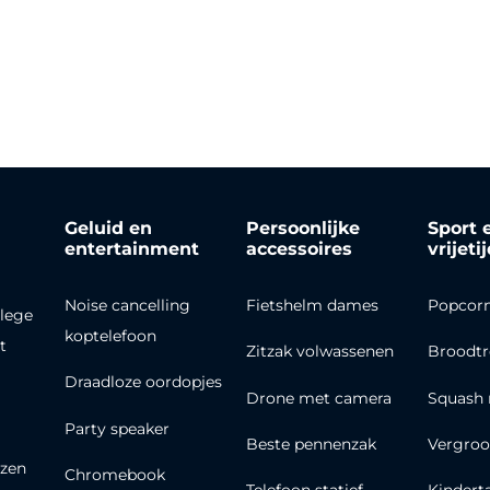
Geluid en
Persoonlijke
Sport 
entertainment
accessoires
vrijeti
Noise cancelling
Fietshelm dames
Popcor
lege
koptelefoon
t
Zitzak volwassenen
Broodt
Draadloze oordopjes
Drone met camera
Squash 
Party speaker
Beste pennenzak
Vergroo
zen
Chromebook