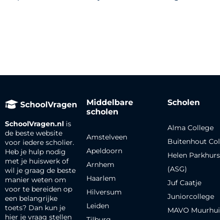
Middelbare
Scholen
scholen
SchoolVragen.nl
is
Alma College
de beste website
Amstelveen
Buitenhout Col
voor iedere scholier.
Apeldoorn
Heb je hulp nodig
Helen Parkhurs
met je huiswerk of
Arnhem
(ASG)
wil je graag de beste
Haarlem
manier weten om
Juf Caatje
voor te bereiden op
Hilversum
Juniorcollege
een belangrijke
Leiden
toets? Dan kun je
MAVO Muurhui
hier je vraag stellen
Tilburg