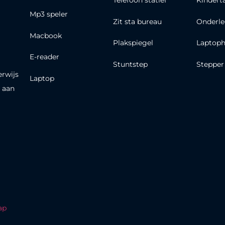
Telefoon statief
Kindert
Mp3 speler
Zit sta bureau
Onderle
Macbook
Plakspiegel
Laptoph
E-reader
Stuntstep
Stepper
erwijs
Laptop
 aan
ap