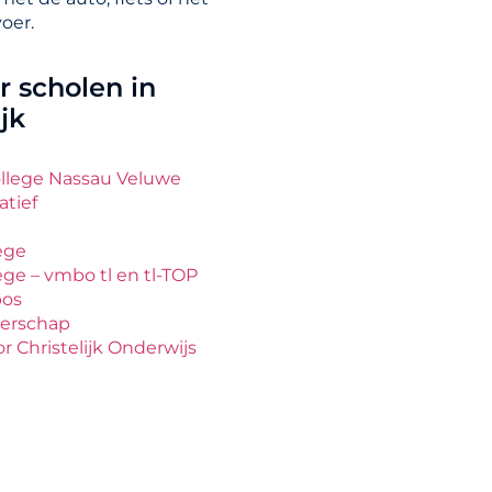
oer.
 scholen in
jk
College Nassau Veluwe
atief
ege
ge – vmbo tl en tl-TOP
bos
erschap
r Christelijk Onderwijs