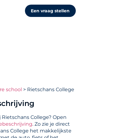
Een vraag stellen
re school
Rietschans College
chrijving
j Rietschans College? Open
ebeschrijving
. Zo zie je direct
hans College het makkelijkste
et de auto, fiets of het