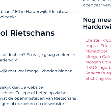
openbaar verv
aan 2 80 in Harderwijk. Ideaal dus als
ol zoekt.
Nog meer
Harderwi
ol Rietschans
Christelijk 
Impuls Educ
Mijnschool
 of dochter? En wil je graag zoeken in
Morgen Coll
arderwijk?
Morgen Colle
RSG Slinger
rwijk met veel mogelijkheden binnen
Seneca Burg
Stichting Voo
Bekijk dan de website
schans College of bel ze op via het
 wat de openingstijden van Rietschans
vragen of opzoeken op de website