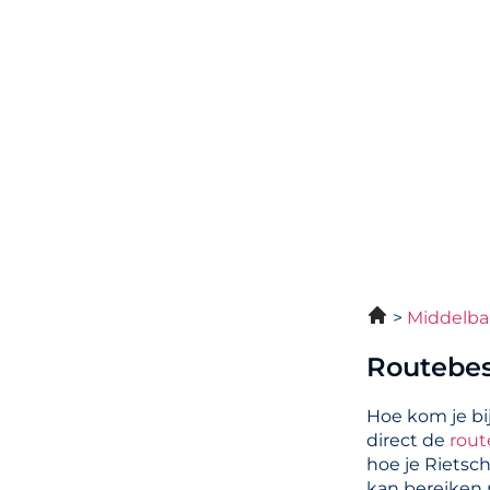
Middelba
Routebes
Hoe kom je bi
direct de
rout
hoe je Rietsc
kan bereiken m