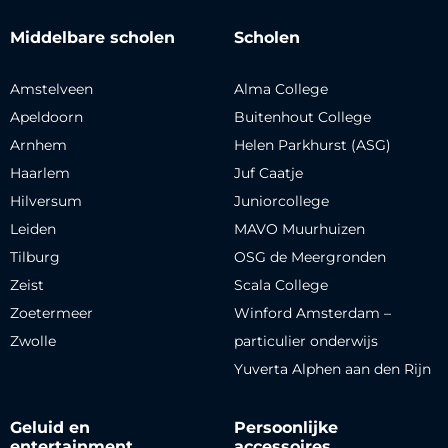
Middelbare scholen
Scholen
Amstelveen
Alma College
Apeldoorn
Buitenhout College
Arnhem
Helen Parkhurst (ASG)
Haarlem
Juf Caatje
Hilversum
Juniorcollege
Leiden
MAVO Muurhuizen
Tilburg
OSG de Meergronden
Zeist
Scala College
Zoetermeer
Winford Amsterdam –
Zwolle
particulier onderwijs
Yuverta Alphen aan den Rijn
Geluid en
Persoonlijke
entertainment
accessoires