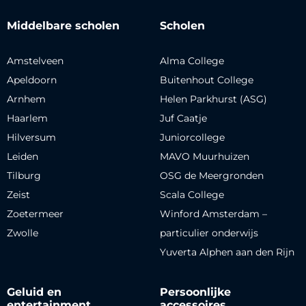
Middelbare scholen
Scholen
Amstelveen
Alma College
Apeldoorn
Buitenhout College
Arnhem
Helen Parkhurst (ASG)
Haarlem
Juf Caatje
Hilversum
Juniorcollege
Leiden
MAVO Muurhuizen
Tilburg
OSG de Meergronden
Zeist
Scala College
Zoetermeer
Winford Amsterdam –
Zwolle
particulier onderwijs
Yuverta Alphen aan den Rijn
Geluid en
Persoonlijke
entertainment
accessoires