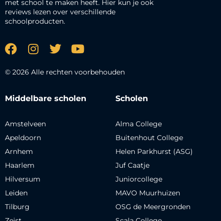
met school te maken heeft. Hier kun je ook
reviews lezen over verschillende
schoolproducten.
© 2026 Alle rechten voorbehouden
Middelbare scholen
Scholen
Amstelveen
Alma College
Apeldoorn
Buitenhout College
Arnhem
Helen Parkhurst (ASG)
Haarlem
Juf Caatje
Hilversum
Juniorcollege
Leiden
MAVO Muurhuizen
Tilburg
OSG de Meergronden
Zeist
Scala College