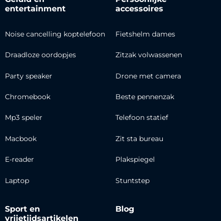
entertainment
accessoires
Noise cancelling koptelefoon
Fietshelm dames
Draadloze oordopjes
Zitzak volwassenen
Party speaker
Drone met camera
Chromebook
Beste pennenzak
Mp3 speler
Telefoon statief
Macbook
Zit sta bureau
E-reader
Plakspiegel
Laptop
Stuntstep
Sport en
Blog
vrijetijdsartikelen