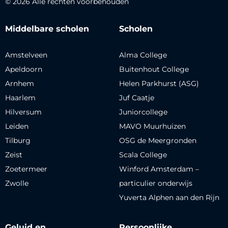
© 2026 Alle rechten voorbehouden
Middelbare scholen
Scholen
Amstelveen
Alma College
Apeldoorn
Buitenhout College
Arnhem
Helen Parkhurst (ASG)
Haarlem
Juf Caatje
Hilversum
Juniorcollege
Leiden
MAVO Muurhuizen
Tilburg
OSG de Meergronden
Zeist
Scala College
Zoetermeer
Winford Amsterdam –
Zwolle
particulier onderwijs
Yuverta Alphen aan den Rijn
Geluid en
Persoonlijke