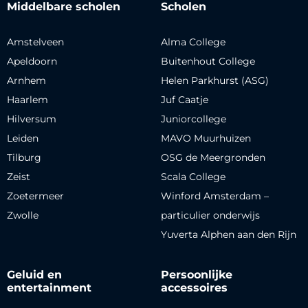
Middelbare scholen
Scholen
Amstelveen
Alma College
Apeldoorn
Buitenhout College
Arnhem
Helen Parkhurst (ASG)
Haarlem
Juf Caatje
Hilversum
Juniorcollege
Leiden
MAVO Muurhuizen
Tilburg
OSG de Meergronden
Zeist
Scala College
Zoetermeer
Winford Amsterdam –
Zwolle
particulier onderwijs
Yuverta Alphen aan den Rijn
Geluid en
Persoonlijke
entertainment
accessoires