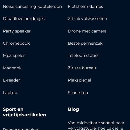
Noise cancelling koptelefoon
Fietshelm dames
Draadloze oordopjes
Zitzak volwassenen
Party speaker
Drone met camera
Chromebook
Beste pennenzak
Mp3 speler
Telefoon statief
Macbook
Zit sta bureau
E-reader
Plakspiegel
Laptop
Stuntstep
Sport en
Blog
vrijetijdsartikelen
Van middelbare school naar
vervolgstudie: hoe pak je je
Popcornmachine