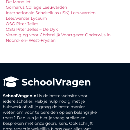
De Monoliet
Gomarus College Leeuwarden
Internationale Schakelklas (ISK) Leeuwarden
Leeuwarder Lyceum
OSG Piter Jelles
OSG Piter Jelles – De Dyk
Vereniging voor Christelijk Voortgezet Onderwijs in
Noord- en- West-Fryslan
SchoolVragen.nl
is de beste website voor
iedere scholier. Heb je hulp nodig met je
huiswerk of wil je graag de beste manier
weten om voor te bereiden op een belangrijke
toets? Dan kun je hier je vraag stellen en
bespreken met onze gebruikers. Ook schrijft
onze redactie wekelijks blogs over alles wat