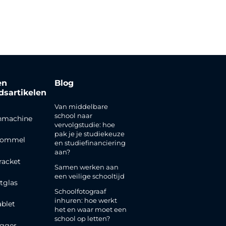
en
Blog
jdsartikelen
Van middelbare
school naar
nmachine
vervolgstudie: hoe
pak je je studiekeuze
rommel
en studiefinanciering
aan?
racket
Samen werken aan
een veilige schooltijd
tglas
Schoolfotograaf
inhuren: hoe werkt
ablet
het en waar moet een
school op letten?
gger