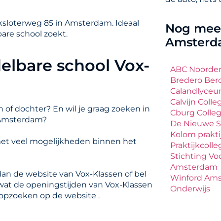
ksloterweg 85 in Amsterdam. Ideaal
Nog meer
are school zoekt.
Amster
elbare school Vox-
ABC Noorder
Bredero Ber
Calandlyce
Calvijn Col
 of dochter? En wil je graag zoeken in
Cburg Colle
 Amsterdam?
De Nieuwe S
Kolom prakti
met veel mogelijkheden binnen het
Praktijkcolle
Stichting Vo
Amsterdam
dan de website van Vox-Klassen of bel
Winford Amst
 wat de openingstijden van Vox-Klassen
Onderwijs
 opzoeken op de website .