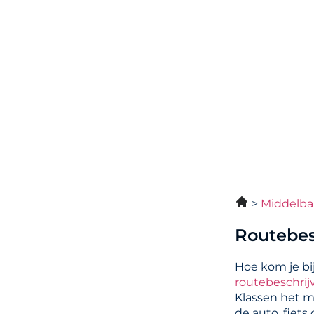
Middelba
Routebes
Hoe kom je bi
routebeschrij
Klassen het m
de auto, fiets