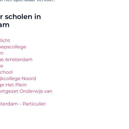
 scholen in
dam
licht
oepscollege
um
lege Amsterdam
ge
chool
jkcollege Noord
ge Het Plein
ortgezet Onderwijs van
erdam – Particulier