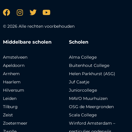
© 2026 Alle rechten voorbehouden
Middelbare scholen
Scholen
Amstelveen
Alma College
Apeldoorn
Buitenhout College
Arnhem
Helen Parkhurst (ASG)
Haarlem
Juf Caatje
Hilversum
Juniorcollege
Leiden
MAVO Muurhuizen
Tilburg
OSG de Meergronden
Zeist
Scala College
Zoetermeer
Winford Amsterdam –
Zwolle
particulier onderwijs