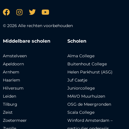
© 2026 Alle rechten voorbehouden
Middelbare scholen
Scholen
Amstelveen
Alma College
Apeldoorn
Buitenhout College
Arnhem
Helen Parkhurst (ASG)
Haarlem
Juf Caatje
Hilversum
Juniorcollege
Leiden
MAVO Muurhuizen
Tilburg
OSG de Meergronden
Zeist
Scala College
Zoetermeer
Winford Amsterdam –
Zwolle
particulier onderwijs