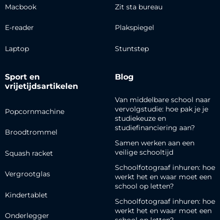
Macbook
Zit sta bureau
E-reader
Plakspiegel
Laptop
Stuntstep
Sport en
Blog
vrijetijdsartikelen
Van middelbare school naar
vervolgstudie: hoe pak je je
Popcornmachine
studiekeuze en
studiefinanciering aan?
Broodtrommel
Samen werken aan een
veilige schooltijd
Squash racket
Schoolfotograaf inhuren: hoe
Vergrootglas
werkt het en waar moet een
school op letten?
Kindertablet
Schoolfotograaf inhuren: hoe
werkt het en waar moet een
Onderlegger
school op letten?