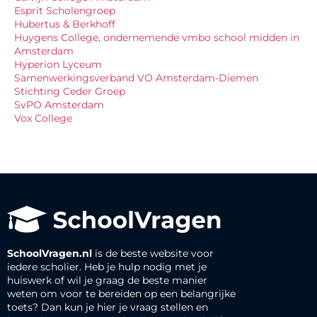
Esprit Scholengroep
Hubertus & Berkhoff
Huygens College, ondernemende vmbo school midden in
Amsterdam
Hyperion Lyceum
Samenwerkingsverband VO Amsterdam-Diemen
Stichting Ceder Groep
SvPO Amsterdam
Vox College
SchoolVragen.nl
is de beste website voor
iedere scholier. Heb je hulp nodig met je
huiswerk of wil je graag de beste manier
weten om voor te bereiden op een belangrijke
toets? Dan kun je hier je vraag stellen en