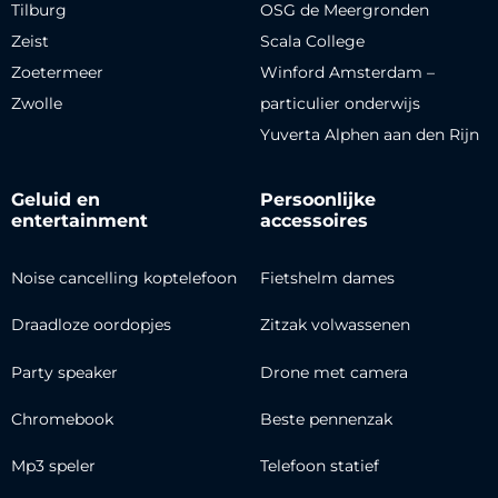
Tilburg
OSG de Meergronden
Zeist
Scala College
Zoetermeer
Winford Amsterdam –
Zwolle
particulier onderwijs
Yuverta Alphen aan den Rijn
Geluid en
Persoonlijke
entertainment
accessoires
Noise cancelling koptelefoon
Fietshelm dames
Draadloze oordopjes
Zitzak volwassenen
Party speaker
Drone met camera
Chromebook
Beste pennenzak
Mp3 speler
Telefoon statief