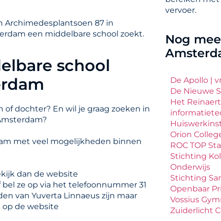
vervoer.
an Archimedesplantsoen 87 in
terdam een middelbare school zoekt.
Nog meer
Amster
elbare school
erdam
De Apollo | 
De Nieuwe S
Het Reinaert
 of dochter? En wil je graag zoeken in
informatiet
 Amsterdam?
Huiswerkins
Orion Colleg
rdam met veel mogelijkheden binnen
ROC TOP Sta
Stichting Ko
Onderwijs
ekijk dan de website
Stichting Sa
f bel ze op via het telefoonnummer 31
Openbaar Pr
den van Yuverta Linnaeus zijn maar
Vossius Gy
n op de website
Zuiderlicht 