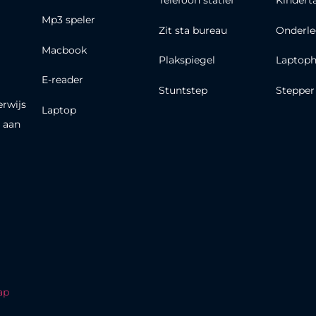
Telefoon statief
Kindert
Mp3 speler
Zit sta bureau
Onderle
Macbook
Plakspiegel
Laptoph
E-reader
Stuntstep
Stepper
erwijs
Laptop
 aan
ap