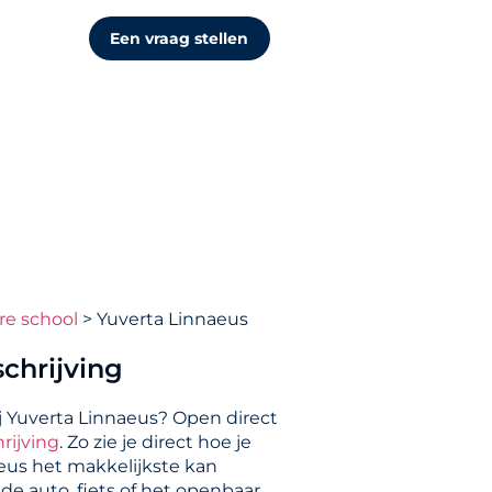
Een vraag stellen
re school
Yuverta Linnaeus
chrijving
j Yuverta Linnaeus? Open direct
rijving
. Zo zie je direct hoe je
eus het makkelijkste kan
de auto, fiets of het openbaar