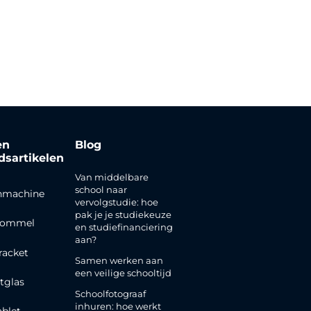
en
Blog
jdsartikelen
Van middelbare
school naar
nmachine
vervolgstudie: hoe
pak je je studiekeuze
rommel
en studiefinanciering
aan?
racket
Samen werken aan
een veilige schooltijd
tglas
Schoolfotograaf
inhuren: hoe werkt