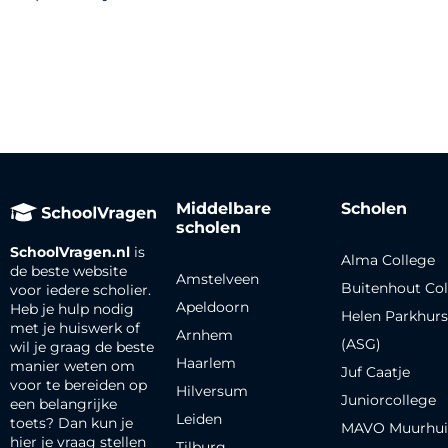
Middelbare
Scholen
scholen
SchoolVragen.nl
is
Alma College
de beste website
Amstelveen
Buitenhout Col
voor iedere scholier.
Apeldoorn
Heb je hulp nodig
Helen Parkhurs
met je huiswerk of
Arnhem
(ASG)
wil je graag de beste
Haarlem
manier weten om
Juf Caatje
voor te bereiden op
Hilversum
Juniorcollege
een belangrijke
Leiden
toets? Dan kun je
MAVO Muurhui
hier je vraag stellen
Tilburg