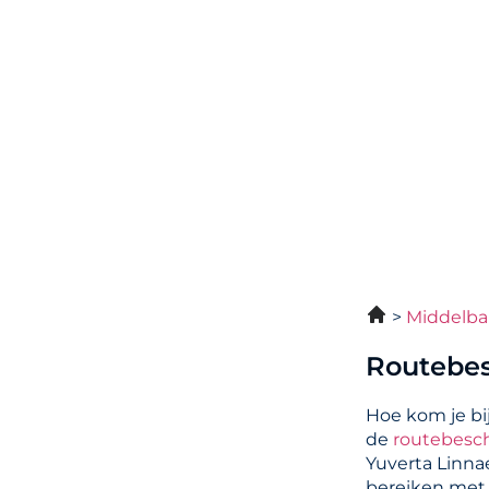
Middelba
Routebes
Hoe kom je bi
de
routebesch
Yuverta Linna
bereiken met 