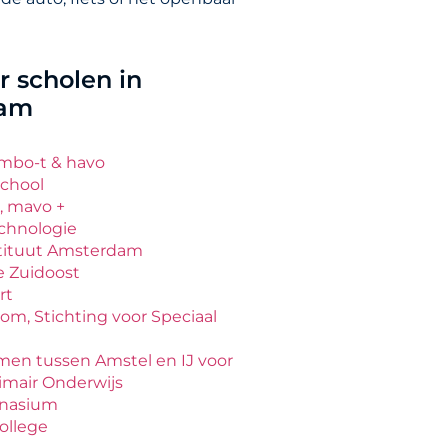
 scholen in
dam
vmbo-t & havo
chool
, mavo +
echnologie
tituut Amsterdam
e Zuidoost
rt
lom, Stichting voor Speciaal
men tussen Amstel en IJ voor
imair Onderwijs
mnasium
College