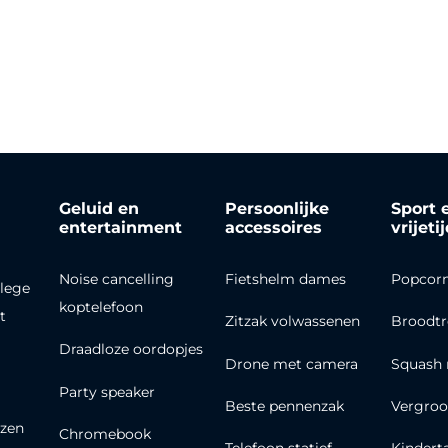
Geluid en
Persoonlijke
Sport 
entertainment
accessoires
vrijeti
Noise cancelling
Fietshelm dames
Popcor
lege
koptelefoon
t
Zitzak volwassenen
Broodt
Draadloze oordopjes
Drone met camera
Squash 
Party speaker
Beste pennenzak
Vergroo
zen
Chromebook