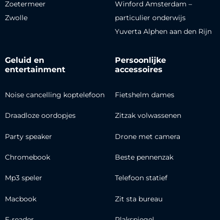
Zoetermeer
Winford Amsterdam –
Zwolle
particulier onderwijs
Yuverta Alphen aan den Rijn
Geluid en
Persoonlijke
entertainment
accessoires
Noise cancelling koptelefoon
Fietshelm dames
Draadloze oordopjes
Zitzak volwassenen
Party speaker
Drone met camera
Chromebook
Beste pennenzak
Mp3 speler
Telefoon statief
Macbook
Zit sta bureau
E-reader
Plakspiegel