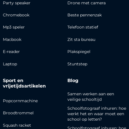
Party speaker
Drone met camera
Chromebook
Beste pennenzak
Mp3 speler
Telefoon statief
Macbook
Zit sta bureau
E-reader
Plakspiegel
Laptop
Stuntstep
Sport en
Blog
vrijetijdsartikelen
Samen werken aan een
veilige schooltijd
Popcornmachine
Schoolfotograaf inhuren: hoe
Broodtrommel
werkt het en waar moet een
school op letten?
Squash racket
Schoolfotograaf inhuren: hoe