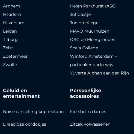
Arnhem
Helen Parkhurst (ASG)
Haarlem
Juf Caatje
Hilversum
Juniorcollege
Leiden
MAVO Muurhuizen
Tilburg
OSG de Meergronden
Zeist
Scala College
Zoetermeer
Winford Amsterdam –
Zwolle
particulier onderwijs
Yuverta Alphen aan den Rijn
Geluid en
Persoonlijke
entertainment
accessoires
Noise cancelling koptelefoon
Fietshelm dames
Draadloze oordopjes
Zitzak volwassenen