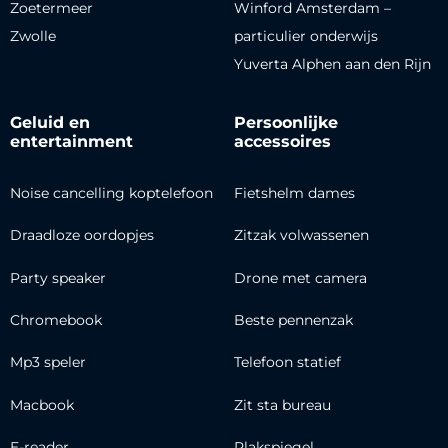
Zoetermeer
Winford Amsterdam –
Zwolle
particulier onderwijs
Yuverta Alphen aan den Rijn
Geluid en
Persoonlijke
entertainment
accessoires
Noise cancelling koptelefoon
Fietshelm dames
Draadloze oordopjes
Zitzak volwassenen
Party speaker
Drone met camera
Chromebook
Beste pennenzak
Mp3 speler
Telefoon statief
Macbook
Zit sta bureau
E-reader
Plakspiegel